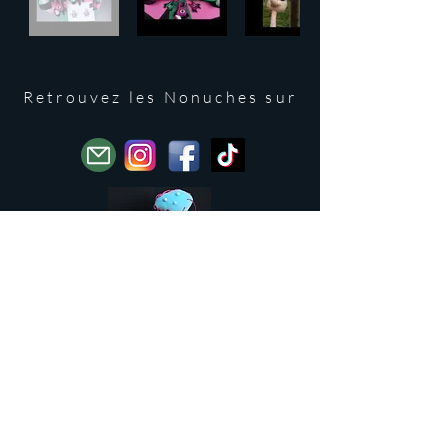
Retrouvez les Nonuches sur
Accueil
Instagram
FAQ
Qui suis-je ?
CGV
Facebook
Contact
TikTok