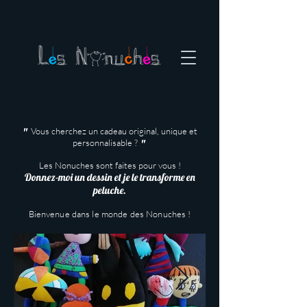
Vous cherchez un cadeau original, unique et
"
personnalisable ?
"
Les Nonuches sont faites pour vous !
​D
onnez-moi un dessin et je le transforme en
peluche.
Bienvenue dans le monde des Nonuches !